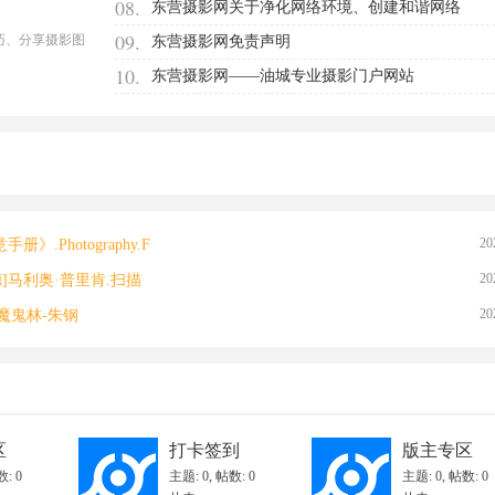
08.
东营摄影网关于净化网络环境、创建和谐网络
09.
巧、分享摄影图
东营摄影网免责声明
10.
东营摄影网——油城专业摄影门户网站
20
.Photography.F
20
]马利奥·普里肯.扫描
20
魔鬼林-朱钢
20
技术操作参数的选择与计算
20
20
网络环境、创建和谐网络
20
区
打卡签到
版主专区
: 0
主题: 0
,
帖数: 0
主题: 0
,
帖数: 0
20
专业摄影门户网站