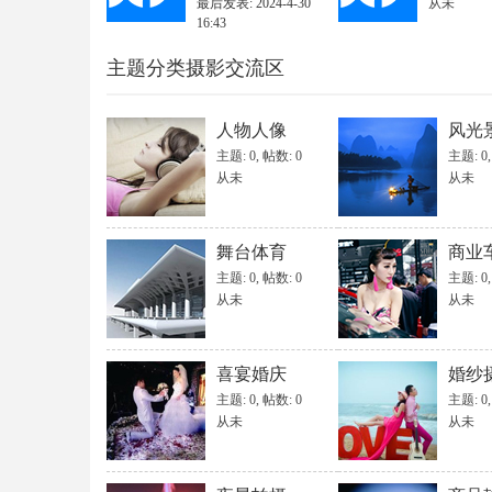
最后发表: 2024-4-30
从未
vcity
在
摄影学院
版块 发表了
《爱孩子爱摄影》
16:43
vcity
在
摄影学院
版块 发表了
《鸟类摄影的艺术》The_Ar
主题分类摄影交流区
人物人像
风光
网
主题: 0
,
帖数: 0
主题: 0
从未
从未
舞台体育
商业
主题: 0
,
帖数: 0
主题: 0
从未
从未
喜宴婚庆
婚纱
主题: 0
,
帖数: 0
主题: 0
从未
从未