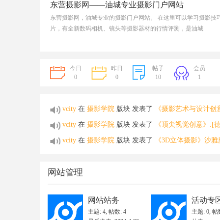
东营摄影网——油城专业摄影门户网站
1
2
东营摄影网，油城专业的摄影门户网站。 在这里可以学习摄影技
片，有全新数码相机、镜头等摄影器材的行情评测，是油城
今日
昨日
帖子
会员
0
0
10
1
摄
vcity
在
摄影学院
版块 发表了
《摄影艺术与设计创意手册》
vcity
在
摄影学院
版块 发表了
《顶尖视觉创意》.[德
vcity
在
摄影学院
版块 发表了
《3D立体摄影》沙雅
vcity
在
摄影学院
版块 发表了
《3D电影摄影基本
vcity
在
网站站务
版块 发表了
东营摄影网
网站管理
vcity
在
网站站务
版块 发表了
东营摄影网关于净化
影
vcity
在
网站站务
版块 发表了
东营摄影网免责声明
网站站务
活动专
主题: 4
,
帖数: 4
主题: 0
,
帖数
vcity
在
网站站务
版块 发表了
东营摄影网——油城