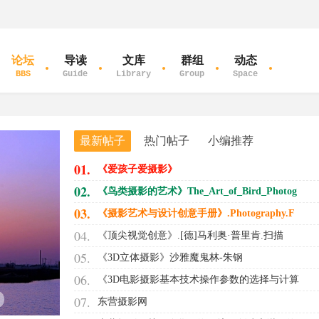
论坛
导读
文库
群组
动态
BBS
Guide
Library
Group
Space
最新帖子
热门帖子
小编推荐
01.
《爱孩子爱摄影》
02.
《鸟类摄影的艺术》The_Art_of_Bird_Photog
03.
《摄影艺术与设计创意手册》.Photography.F
04.
《顶尖视觉创意》.[德]马利奥·普里肯.扫描
05.
《3D立体摄影》沙雅魔鬼林-朱钢
06.
《3D电影摄影基本技术操作参数的选择与计算
07.
东营摄影网